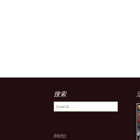
搜索
Search
for:
Meta