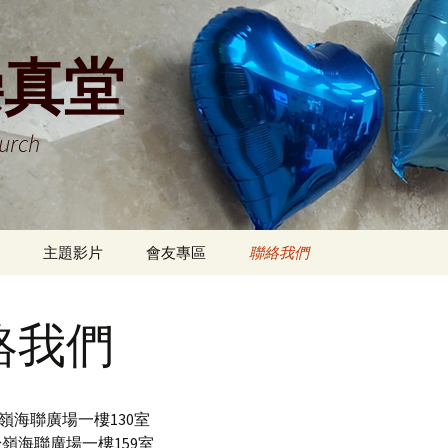
崇真堂
hurch
主題影片
會友專區
聯絡我們
事曆 及 奉獻
事奉人員名單
絡我們
當值須知
講道錄音
2026
嶺海聯廣場一樓130室
教會相集
2025
約書亞團相簿
嶺海聯廣場一樓159室