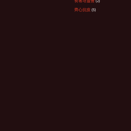
長者培靈會
(2)
齊心抗疫
(5)