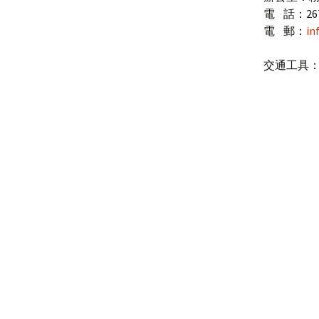
電 話：2675-
聚會時間
電 郵：
in
備註及守則
交通工具
2026-2027年度 教會主題
2026-2027 教會發展方向