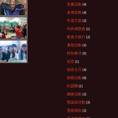
堂慶活動
(4)
2004
差傳宣教
(4)
年度主題
(3)
2003
年終感恩會
(1)
教會大旅行
(2)
暑期活動
(3)
特別事項
(5)
短宣
(1)
福音主日
(4)
節期活動
(6)
約瑟團
(1)
總會活動
(2)
聖誕節活動
(3)
賣旗籌款
(2)