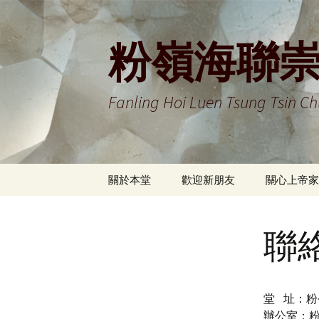
Skip
to
content
粉嶺海聯
Fanling Hoi Luen Tsung Tsin C
關於本堂
歡迎新朋友
關心上帝家
信仰立場
牧者的話
教會全年行
事宜
聯
我們的簡史
信仰Q&A
教會祈禱會
組織架構
堂 址：粉
傳道同工
辦公室：粉