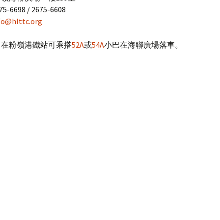
6698 / 2675-6608
2024
約拿單團相簿
fo@hlttc.org
2023
約翰團相簿
：在粉嶺港鐵站可乘搭
52A
或
54A
小巴在海聯廣場落車。
2022
主日學相簿
2021
其他相簿
2020
2019
2018
2017
2016
2015